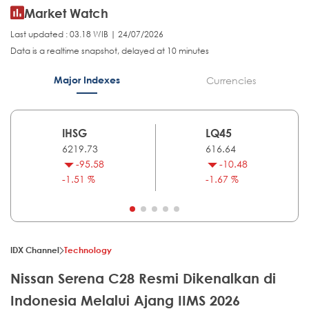
Market Watch
Last updated : 03.18 WIB | 24/07/2026
Data is a realtime snapshot, delayed at 10 minutes
Major Indexes
Currencies
IHSG
LQ45
6219.73
616.64
-95.58
-10.48
-1.51 %
-1.67 %
IDX Channel
Technology
Nissan Serena C28 Resmi Dikenalkan di
Indonesia Melalui Ajang IIMS 2026