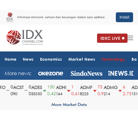
Install
Informasi ekonomi, saham dan keuangan dalam satu aplikasi.
Home
News
Economics
Market News
Technology
Ba
More news:
0
0
150
1
75
6
O
ACST
ADES
ADHI
ADMF
ADMG
ADM
0
0
0.42
0.61
0.9
2.73
90
35550
164
8225
214
1510
More Market Data