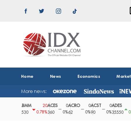
Home
News
Economics
Marke
More news:
ABMM
ACES
ACRO
ACST
ADES
A
0
20
0
0
0
150
0%
0.78%
0%
0%
0%
0.42%
2530
360
62
90
35550
1