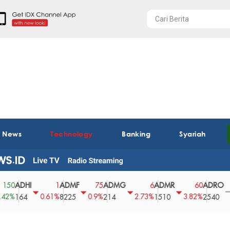
t News
Technology
Banking
Syariah
DHI
ADMF
ADMG
ADMR
ADRO
A
1
75
6
60
0
0.61%
0.9%
2.73%
3.82%
0%
64
8225
214
1510
2540
4