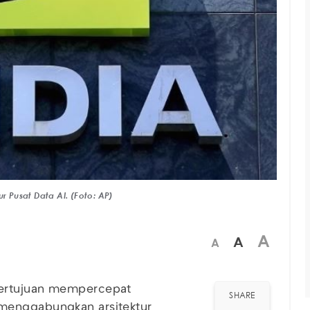
ur Pusat Data AI. (Foto: AP)
A
A
A
bertujuan mempercepat
SHARE
menggabungkan arsitektur