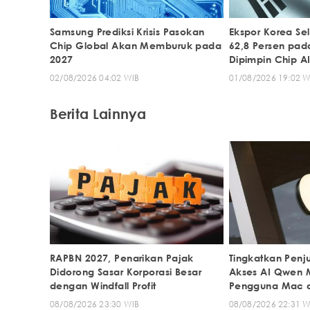
Samsung Prediksi Krisis Pasokan
Ekspor Korea Se
Chip Global Akan Memburuk pada
62,8 Persen pada
2027
Dipimpin Chip A
02/08/2026 04:02 WIB
01/08/2026 19:02 W
Berita Lainnya
RAPBN 2027, Penarikan Pajak
Tingkatkan Penj
Didorong Sasar Korporasi Besar
Akses AI Qwen M
dengan Windfall Profit
Pengguna Mac d
08/08/2026 23:30 WIB
08/08/2026 22:31 W