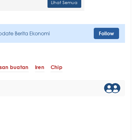
Lihat Semua
pdate Berita Ekonomi
Follow
san buatan
Iren
Chip