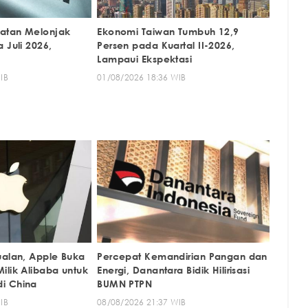
latan Melonjak
Ekonomi Taiwan Tumbuh 12,9
 Juli 2026,
Persen pada Kuartal II-2026,
I
Lampaui Ekspektasi
IB
01/08/2026 18:36 WIB
ualan, Apple Buka
Percepat Kemandirian Pangan dan
ilik Alibaba untuk
Energi, Danantara Bidik Hilirisasi
i China
BUMN PTPN
IB
08/08/2026 21:37 WIB