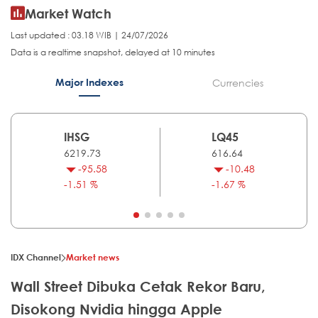
Market Watch
Last updated : 03.18 WIB | 24/07/2026
Data is a realtime snapshot, delayed at 10 minutes
Major Indexes
Currencies
IHSG
LQ45
6219.73
616.64
-95.58
-10.48
-1.51 %
-1.67 %
IDX Channel
Market news
Wall Street Dibuka Cetak Rekor Baru,
Disokong Nvidia hingga Apple