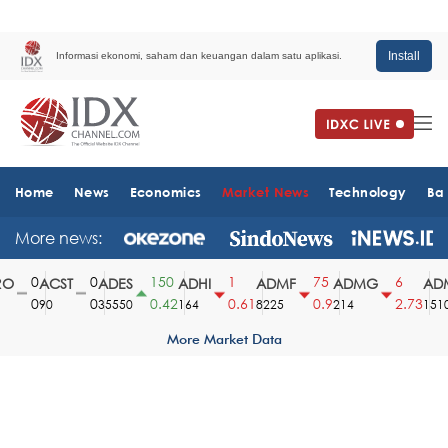
Install
Informasi ekonomi, saham dan keuangan dalam satu aplikasi.
Home
News
Economics
Market News
Technology
Ba
More news:
0
0
150
1
75
6
O
ACST
ADES
ADHI
ADMF
ADMG
ADM
0
0
0.42
0.61
0.9
2.73
90
35550
164
8225
214
1510
More Market Data