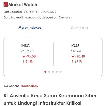
Market Watch
Last updated : 03.18 WIB | 24/07/2026
Data is a realtime snapshot, delayed at 10 minutes
Major Indexes
Currencies
IHSG
LQ45
6219.73
616.64
-95.58
-10.48
-1.51 %
-1.67 %
IDX Channel
Technology
RI-Australia Kerja Sama Keamanan Siber
untuk Lindungi Infrastruktur Kritikal