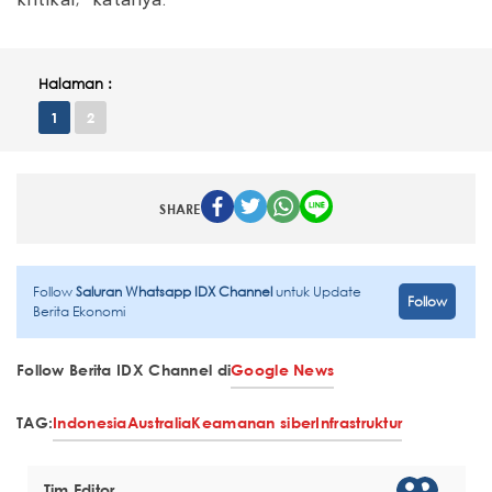
kritikal,” katanya.
Halaman :
1
2
SHARE
Follow
Saluran Whatsapp IDX Channel
untuk Update
Follow
Berita Ekonomi
Follow Berita IDX Channel di
Google News
TAG:
Indonesia
Australia
Keamanan siber
Infrastruktur
Tim Editor