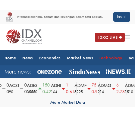
Install
Informasi ekonomi, saham dan keuangan dalam satu aplikasi.
Home
News
Economics
Market News
Technology
Ba
More news:
0
0
150
1
75
6
ACST
ADES
ADHI
ADMF
ADMG
ADMR
0
0
0.42
0.61
0.9
2.73
90
35550
164
8225
214
1510
More Market Data