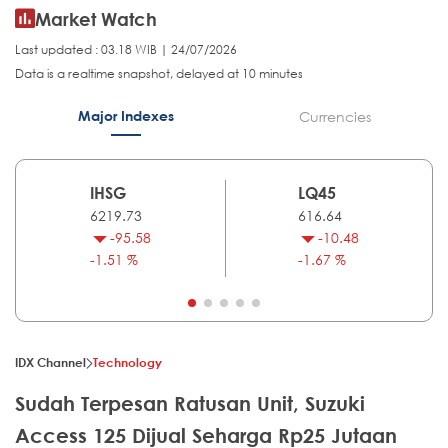
Market Watch
Last updated : 03.18 WIB | 24/07/2026
Data is a realtime snapshot, delayed at 10 minutes
Major Indexes
Currencies
IHSG
LQ45
6219.73
616.64
-95.58
-10.48
-1.51 %
-1.67 %
IDX Channel
Technology
Sudah Terpesan Ratusan Unit, Suzuki
Access 125 Dijual Seharga Rp25 Jutaan