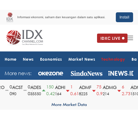
Install
Informasi ekonomi, saham dan keuangan dalam satu aplikasi.
Home
News
Economics
Market News
Technology
Ba
More news:
0
0
150
1
75
6
O
ACST
ADES
ADHI
ADMF
ADMG
ADM
0
0
0.42
0.61
0.9
2.73
90
35550
164
8225
214
1510
More Market Data