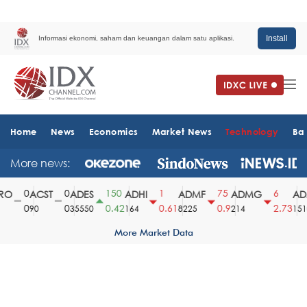
Install
Informasi ekonomi, saham dan keuangan dalam satu aplikasi.
Home
News
Economics
Market News
Technology
Ba
More news:
0
0
150
1
75
6
O
ACST
ADES
ADHI
ADMF
ADMG
ADM
0
0
0.42
0.61
0.9
2.73
90
35550
164
8225
214
1510
More Market Data