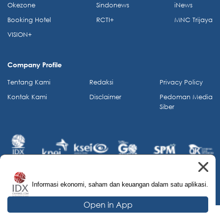
Okezone
Sindonews
iNews
Booking Hotel
RCTI+
MNC Trijaya
VISION+
Company Profile
Tentang Kami
Redaksi
Privacy Policy
Kontak Kami
Disclaimer
Pedoman Media
Siber
Informasi ekonomi, saham dan keuangan dalam satu aplikasi.
© 2026 IDX Channel. All Rights Reserved.
Open in App