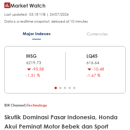
Market Watch
Last updated : 03.18 WIB | 24/07/2026
Data is a realtime snapshot, delayed at 10 minutes
Major Indexes
Currencies
IHSG
LQ45
6219.73
616.64
-95.58
-10.48
-1.51 %
-1.67 %
IDX Channel
Technology
Skutik Dominasi Pasar Indonesia, Honda
Akui Peminat Motor Bebek dan Sport