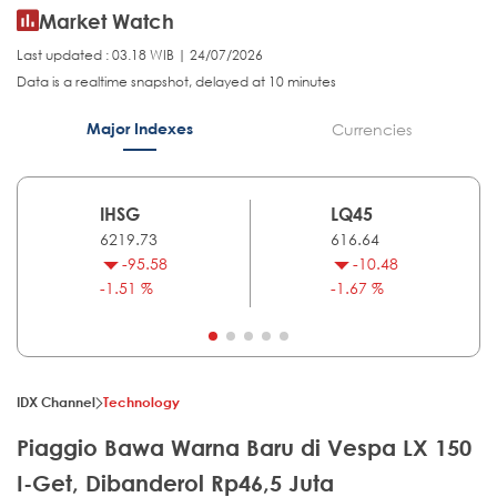
Market Watch
Last updated : 03.18 WIB | 24/07/2026
Data is a realtime snapshot, delayed at 10 minutes
Major Indexes
Currencies
IHSG
LQ45
6219.73
616.64
-95.58
-10.48
-1.51 %
-1.67 %
IDX Channel
Technology
Piaggio Bawa Warna Baru di Vespa LX 150
I-Get, Dibanderol Rp46,5 Juta