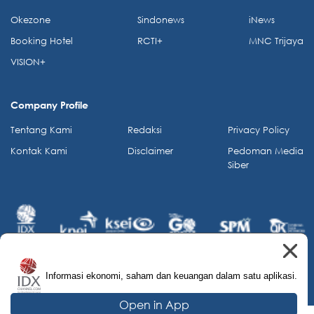
Okezone
Sindonews
iNews
Booking Hotel
RCTI+
MNC Trijaya
VISION+
Company Profile
Tentang Kami
Redaksi
Privacy Policy
Kontak Kami
Disclaimer
Pedoman Media
Siber
Informasi ekonomi, saham dan keuangan dalam satu aplikasi.
© 2026 IDX Channel. All Rights Reserved.
Open in App