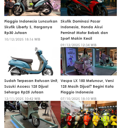
Piaggio Indonesia Luncurkan
Skutik Dominasi Pasar
Skutik Liberty S, Harganya
Indonesia, Honda Akui
Rp30 Jutaan
Peminat Motor Bebek dan
Sport Makin Kecil
10/12/2025 18:16 WIB
09/12/2025 12:34 WIB
Sudah Terpesan Ratusan Unit,
Vespa LX 150 Meluncur, Versi
Suzuki Access 125 Dijual
125 Masih Dijual? Begini Kata
Seharga Rp25 Jutaan
Piaggio Indonesia
12/11/2025 10:42 WIB
07/10/2025 18:10 WIB