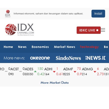
Install
Informasi ekonomi, saham dan keuangan dalam satu aplikasi.
Home
News
Economics
Market News
Technology
Ba
More news:
0
0
150
1
75
6
O
ACST
ADES
ADHI
ADMF
ADMG
ADM
0
0
0.42
0.61
0.9
2.73
90
35550
164
8225
214
1510
More Market Data