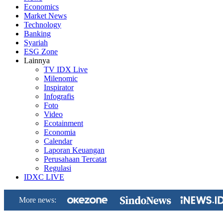
Economics
Market News
Technology
Banking
Syariah
ESG Zone
Lainnya
TV IDX Live
Milenomic
Inspirator
Infografis
Foto
Video
Ecotainment
Economia
Calendar
Laporan Keuangan
Perusahaan Tercatat
Regulasi
IDXC LIVE
More news: