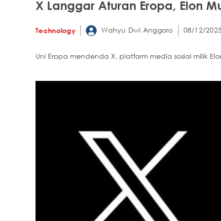
X Langgar Aturan Eropa, Elon Mu
Wahyu Dwi Anggoro
08/12/2025
Technology
Uni Eropa mendenda X, platform media sosial milik Elon 