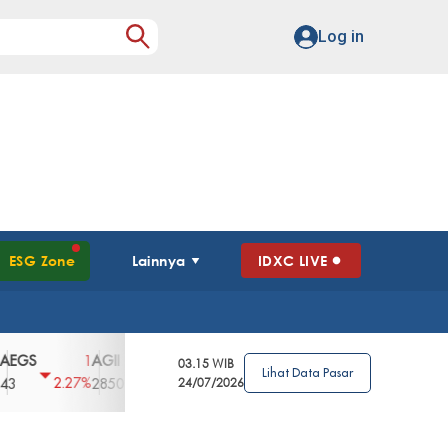
Log in
ESG Zone
Lainnya
IDXC LIVE
AGII
AGRO
AGRS
AHAP
AIMS
1
100
4
0
2
03.15 WIB
Lihat Data Pasar
2.27%
3.39%
2.63%
0%
2.04%
2850
148
24/07/2026
62
96
360