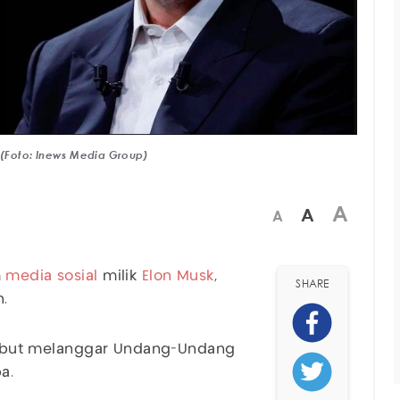
. (Foto: Inews Media Group)
A
A
A
m
media sosial
milik
Elon Musk
,
SHARE
n.
disebut melanggar Undang-Undang
a.