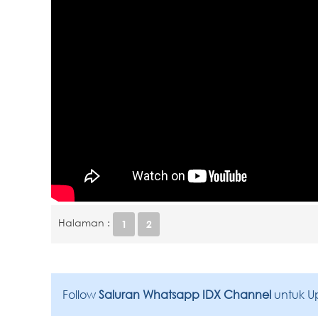
Halaman :
1
2
Follow
Saluran Whatsapp IDX Channel
untuk U