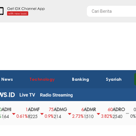
t News
Technology
Banking
Syariah
ADMF
ADMG
ADMR
ADRO
AEGS
1
75
6
60
0
0.61%
0.9%
2.73%
3.82%
0%
8225
214
1510
2540
43