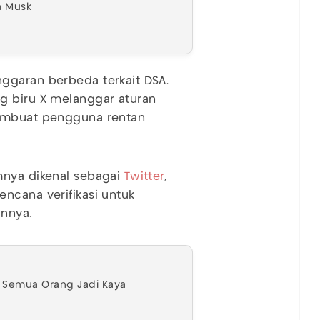
n Musk
nggaran berbeda terkait DSA.
g biru X melanggar aturan
membuat pengguna rentan
mnya dikenal sebagai
Twitter
,
ncana verifikasi untuk
innya.
t Semua Orang Jadi Kaya