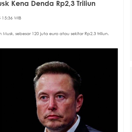
sk Kena Denda Rp2,3 Triliun
 15:36 WIB
Musk, sebesar 120 juta euro atau sekitar Rp2,3 triliun.