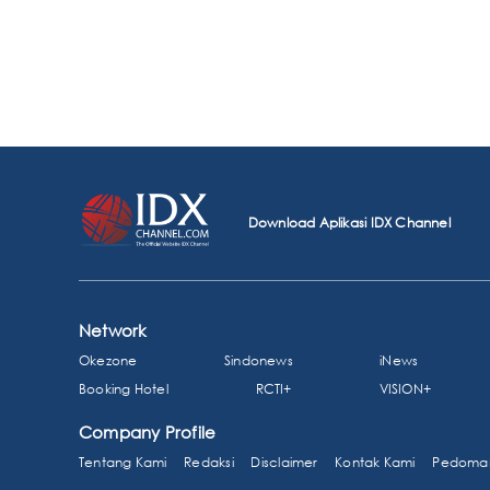
Download Aplikasi IDX Channel
Network
Okezone
Sindonews
iNews
Booking Hotel
RCTI+
VISION+
Company Profile
Tentang Kami
Redaksi
Disclaimer
Kontak Kami
Pedoman