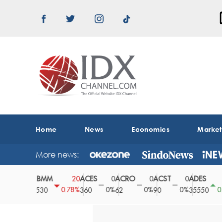
Home
News
Economics
Marke
More news:
ABMM
ACES
ACRO
ACST
ADES
0
20
0
0
0
150
0%
0.78%
0%
0%
0%
0.42%
2530
360
62
90
35550