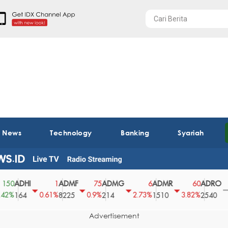
t News
Technology
Banking
Syariah
ADHI
ADMF
ADMG
ADMR
ADRO
A
1
75
6
60
0
0.61%
0.9%
2.73%
3.82%
0%
164
8225
214
1510
2540
4
Advertisement