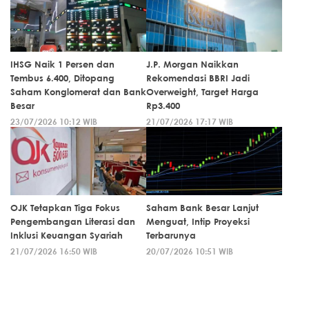
IHSG Naik 1 Persen dan
J.P. Morgan Naikkan
Tembus 6.400, Ditopang
Rekomendasi BBRI Jadi
Saham Konglomerat dan Bank
Overweight, Target Harga
Besar
Rp3.400
23/07/2026 10:12 WIB
21/07/2026 17:17 WIB
OJK Tetapkan Tiga Fokus
Saham Bank Besar Lanjut
Pengembangan Literasi dan
Menguat, Intip Proyeksi
Inklusi Keuangan Syariah
Terbarunya
21/07/2026 16:50 WIB
20/07/2026 10:51 WIB