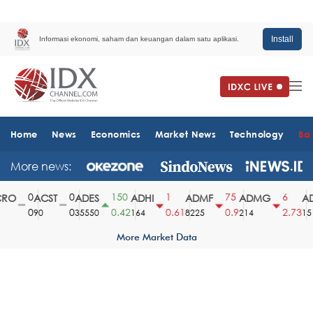
Install
Informasi ekonomi, saham dan keuangan dalam satu aplikasi.
Home
News
Economics
Market News
Technology
Ba
More news:
0
0
150
1
75
6
O
ACST
ADES
ADHI
ADMF
ADMG
AD
0
0
0.42
0.61
0.9
2.73
90
35550
164
8225
214
1510
More Market Data