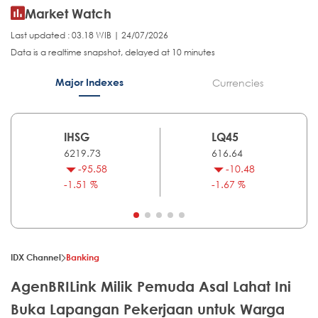
Market Watch
Last updated : 03.18 WIB | 24/07/2026
Data is a realtime snapshot, delayed at 10 minutes
Major Indexes
Currencies
IHSG
LQ45
6219.73
616.64
-95.58
-10.48
-1.51 %
-1.67 %
IDX Channel
Banking
AgenBRILink Milik Pemuda Asal Lahat Ini
Buka Lapangan Pekerjaan untuk Warga