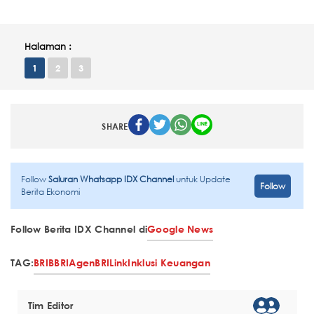
Halaman :
1
2
3
SHARE
Follow
Saluran Whatsapp IDX Channel
untuk Update
Follow
Berita Ekonomi
Follow Berita IDX Channel di
Google News
TAG:
BRI
BBRI
AgenBRILink
Inklusi Keuangan
Tim Editor