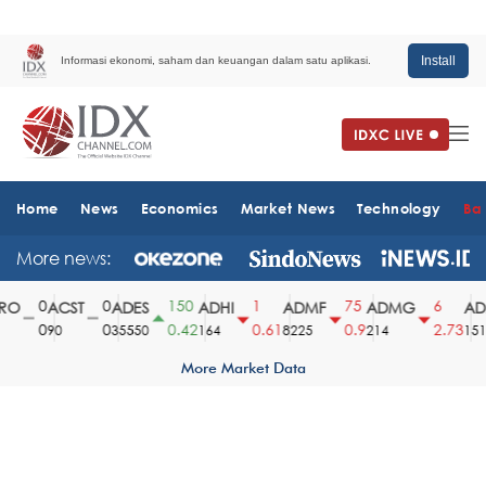
Install
Informasi ekonomi, saham dan keuangan dalam satu aplikasi.
Home
News
Economics
Market News
Technology
Ba
More news:
0
0
150
1
75
6
O
ACST
ADES
ADHI
ADMF
ADMG
ADM
0
0
0.42
0.61
0.9
2.73
90
35550
164
8225
214
1510
More Market Data