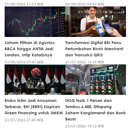
09/08/2026 11:53 WIB
09/08/2026 09:47 WIB
Saham Pilihan di Agustus:
Transformasi Digital BRI Pacu
BBCA hingga ANTM Jadi
Pertumbuhan Bisnis Merchant
Sorotan, Intip Katalisnya
dan Transaksi QRIS
03/08/2026 09:47 WIB
27/07/2026 16:39 WIB
Risiko Iklim Jadi Ancaman
IHSG Naik 1 Persen dan
Terbesar, BRI (BBRI) Siapkan
Tembus 6.400, Ditopang
Green Financing untuk UMKM
Saham Konglomerat dan Bank
Besar
23/07/2026 21:20 WIB
23/07/2026 10:12 WIB