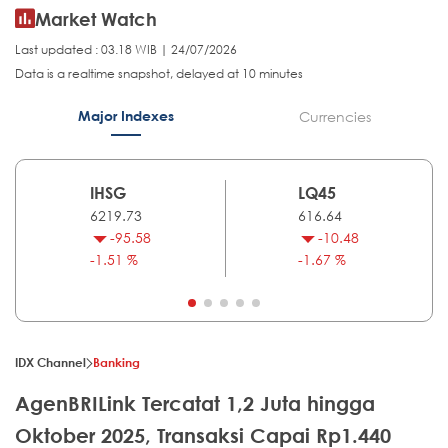
Market Watch
Last updated : 03.18 WIB | 24/07/2026
Data is a realtime snapshot, delayed at 10 minutes
Major Indexes
Currencies
IHSG
LQ45
6219.73
616.64
-95.58
-10.48
-1.51 %
-1.67 %
IDX Channel
Banking
AgenBRILink Tercatat 1,2 Juta hingga
Oktober 2025, Transaksi Capai Rp1.440