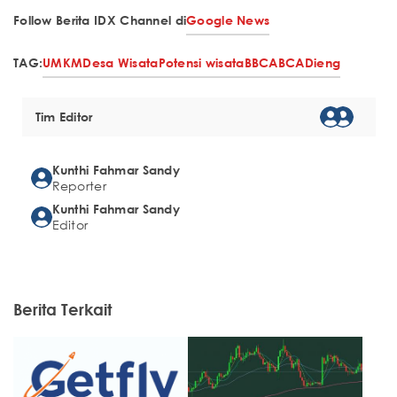
Follow Berita IDX Channel di
Google News
TAG:
UMKM
Desa Wisata
Potensi wisata
BBCA
BCA
Dieng
Tim Editor
Kunthi Fahmar Sandy
Reporter
Kunthi Fahmar Sandy
Editor
Berita Terkait