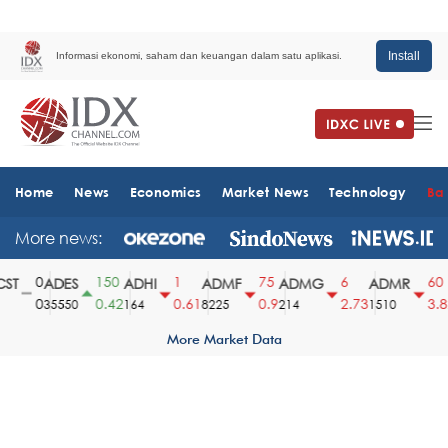
Install
Informasi ekonomi, saham dan keuangan dalam satu aplikasi.
Home
News
Economics
Market News
Technology
Ba
More news:
0
150
1
75
6
60
T
ADES
ADHI
ADMF
ADMG
ADMR
0
0.42
0.61
0.9
2.73
3.82
35550
164
8225
214
1510
More Market Data