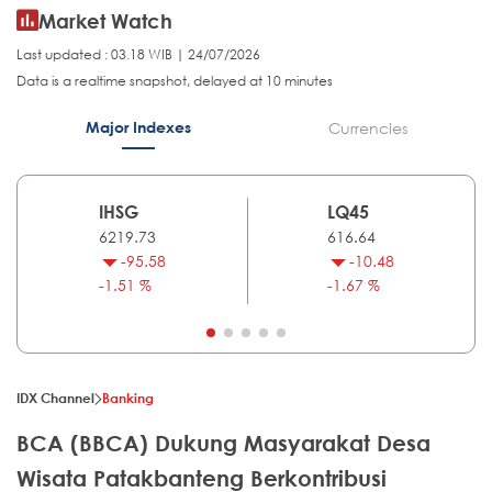
Market Watch
Last updated : 03.18 WIB | 24/07/2026
Data is a realtime snapshot, delayed at 10 minutes
Major Indexes
Currencies
IHSG
LQ45
6219.73
616.64
-95.58
-10.48
-1.51 %
-1.67 %
IDX Channel
Banking
BCA (BBCA) Dukung Masyarakat Desa
Wisata Patakbanteng Berkontribusi