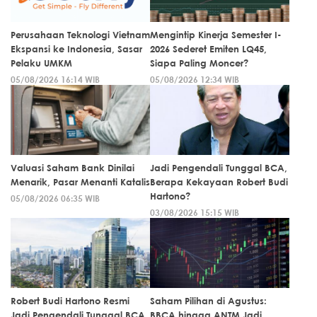
Perusahaan Teknologi Vietnam
Mengintip Kinerja Semester I-
Ekspansi ke Indonesia, Sasar
2026 Sederet Emiten LQ45,
Pelaku UMKM
Siapa Paling Moncer?
05/08/2026 16:14 WIB
05/08/2026 12:34 WIB
Valuasi Saham Bank Dinilai
Jadi Pengendali Tunggal BCA,
Menarik, Pasar Menanti Katalis
Berapa Kekayaan Robert Budi
Hartono?
05/08/2026 06:35 WIB
03/08/2026 15:15 WIB
Robert Budi Hartono Resmi
Saham Pilihan di Agustus:
Jadi Pengendali Tunggal BCA
BBCA hingga ANTM Jadi