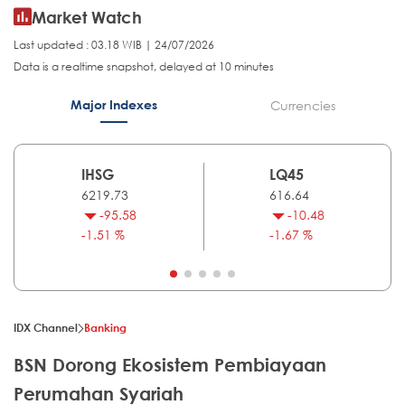
Market Watch
Last updated : 03.18 WIB | 24/07/2026
Data is a realtime snapshot, delayed at 10 minutes
Major Indexes
Currencies
IHSG
LQ45
6219.73
616.64
-95.58
-10.48
-1.51 %
-1.67 %
IDX Channel
Banking
BSN Dorong Ekosistem Pembiayaan
Perumahan Syariah