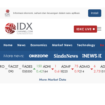
Install
Informasi ekonomi, saham dan keuangan dalam satu aplikasi.
Home
News
Economics
Market News
Technology
Ba
More news:
0
0
150
1
75
6
O
ACST
ADES
ADHI
ADMF
ADMG
ADM
0
0
0.42
0.61
0.9
2.73
90
35550
164
8225
214
1510
More Market Data