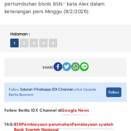
pertumbuhan bisnis BSN,” kata Alex dalam
keterangan pers Minggu (8/2/2026).
Halaman :
1
2
3
4
5
SHARE
Follow
Saluran Whatsapp IDX Channel
untuk Update
Follow
Berita Ekonomi
Follow Berita IDX Channel di
Google News
TAG:
BSN
Pembiayaan perumahan
Pembiayaan syariah
Bank Syariah Nasional