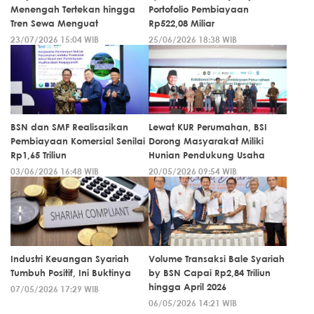
Menengah Tertekan hingga
Portofolio Pembiayaan
Tren Sewa Menguat
Rp522,08 Miliar
23/07/2026 15:04 WIB
25/06/2026 18:38 WIB
BSN dan SMF Realisasikan
Lewat KUR Perumahan, BSI
Pembiayaan Komersial Senilai
Dorong Masyarakat Miliki
Rp1,65 Triliun
Hunian Pendukung Usaha
03/06/2026 16:48 WIB
20/05/2026 09:54 WIB
Industri Keuangan Syariah
Volume Transaksi Bale Syariah
Tumbuh Positif, Ini Buktinya
by BSN Capai Rp2,84 Triliun
hingga April 2026
07/05/2026 17:29 WIB
06/05/2026 14:21 WIB