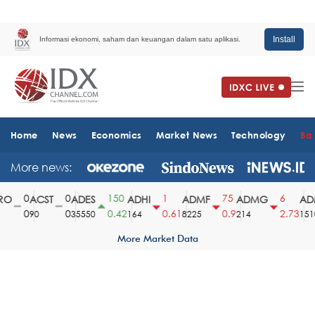
Install
Informasi ekonomi, saham dan keuangan dalam satu aplikasi.
Home
News
Economics
Market News
Technology
Ba
More news:
0
0
150
1
75
6
O
ACST
ADES
ADHI
ADMF
ADMG
ADM
0
0
0.42
0.61
0.9
2.73
90
35550
164
8225
214
1510
More Market Data