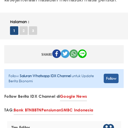
kesejahteraan nasabah memasuki masa pensiun.
Halaman :
1
2
3
SHARE
Follow
Saluran Whatsapp IDX Channel
untuk Update
Follow
Berita Ekonomi
Follow Berita IDX Channel di
Google News
TAG:
Bank BTN
BBTN
Pensiunan
SMBC Indonesia
Tim Editor