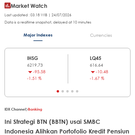
Market Watch
Last updated : 03.18 WIB | 24/07/2026
Data is a realtime snapshot, delayed at 10 minutes
Major Indexes
Currencies
IHSG
LQ45
6219.73
616.64
-95.58
-10.48
-1.51 %
-1.67 %
IDX Channel
Banking
Ini Strategi BTN (BBTN) usai SMBC
Indonesia Alihkan Portofolio Kredit Pensiun