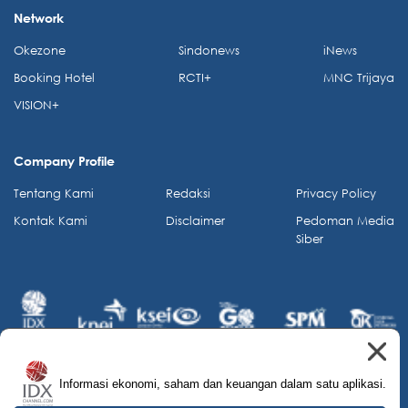
Network
Okezone
Sindonews
iNews
Booking Hotel
RCTI+
MNC Trijaya
VISION+
Company Profile
Tentang Kami
Redaksi
Privacy Policy
Kontak Kami
Disclaimer
Pedoman Media
Siber
Informasi ekonomi, saham dan keuangan dalam satu aplikasi.
© 2026 IDX Channel. All Rights Reserved.