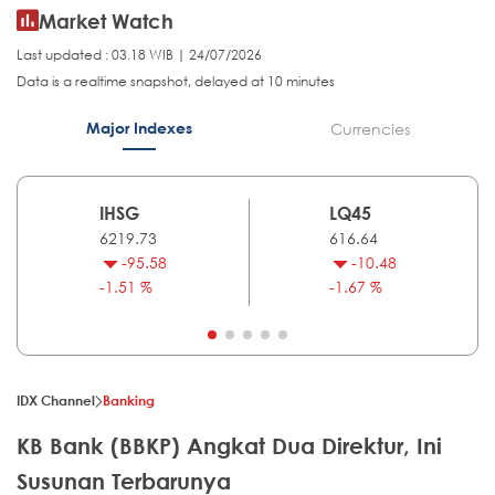
Market Watch
Last updated : 03.18 WIB | 24/07/2026
Data is a realtime snapshot, delayed at 10 minutes
Major Indexes
Currencies
IHSG
LQ45
6219.73
616.64
-95.58
-10.48
-1.51 %
-1.67 %
IDX Channel
Banking
KB Bank (BBKP) Angkat Dua Direktur, Ini
Susunan Terbarunya