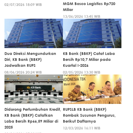
MGM Bosco Logistics Rp720
02/07/2026 18:09 WIB
Miliar
13/06/2026 13:45 WIB
Dua Direksi Mengundurkan
KB Bank (BBKP) Catat Laba
Diri, KB Bank (BBKP)
Bersih Rp10,7 Miliar pada
Jadwalkan RUPS
Kuartal I-2026
08/06/2026 20:24 WIB
02/05/2026 13:30 WIB
Didorong Pertumbuhan Kredit,
RUPSLB KB Bank (BBKP)
KB Bank (BBKP) Catatkan
Rombak Susunan Pengurus,
Laba Bersih Rp66,59 Miliar di
Berikut Daftarnya
2025
12/03/2026 16:11 WIB