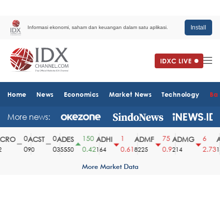
Install
Informasi ekonomi, saham dan keuangan dalam satu aplikasi.
Home
News
Economics
Market News
Technology
Ba
More news:
0
0
150
1
75
6
RO
ACST
ADES
ADHI
ADMF
ADMG
A
0
0
0.42
0.61
0.9
2.73
90
35550
164
8225
214
15
More Market Data