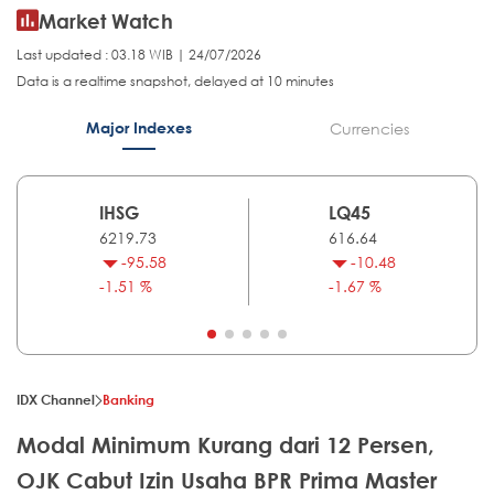
Market Watch
Last updated : 03.18 WIB | 24/07/2026
Data is a realtime snapshot, delayed at 10 minutes
Major Indexes
Currencies
IHSG
LQ45
6219.73
616.64
-95.58
-10.48
-1.51 %
-1.67 %
IDX Channel
Banking
Modal Minimum Kurang dari 12 Persen,
OJK Cabut Izin Usaha BPR Prima Master