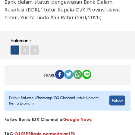
Bank dalam status pengawasan Bank Dalam
Resolusi (BDR)," tutur Kepala OJK Provinsi Jawa
Timur, Yunita Linda Sari Rabu (28/1/2025).
Halaman :
1
2
3
SHARE
Follow
Saluran Whatsapp IDX Channel
untuk Update
Follow
Berita Ekonomi
Follow Berita IDX Channel di
Google News
TAG:
OJK
BPR
Rasio permodalan
LPS