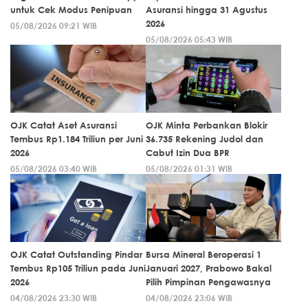
untuk Cek Modus Penipuan
Asuransi hingga 31 Agustus
2026
05/08/2026 09:21 WIB
05/08/2026 05:43 WIB
OJK Catat Aset Asuransi
OJK Minta Perbankan Blokir
Tembus Rp1.184 Triliun per Juni
36.735 Rekening Judol dan
2026
Cabut Izin Dua BPR
05/08/2026 03:40 WIB
05/08/2026 01:31 WIB
OJK Catat Outstanding Pindar
Bursa Mineral Beroperasi 1
Tembus Rp105 Triliun pada Juni
Januari 2027, Prabowo Bakal
2026
Pilih Pimpinan Pengawasnya
04/08/2026 23:30 WIB
04/08/2026 23:06 WIB