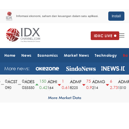
Install
Informasi ekonomi, saham dan keuangan dalam satu aplikasi.
Home
News
Economics
Market News
Technology
Ba
More news:
0
0
150
1
75
6
ACST
ADES
ADHI
ADMF
ADMG
ADMR
0
0
0.42
0.61
0.9
2.73
90
35550
164
8225
214
1510
More Market Data