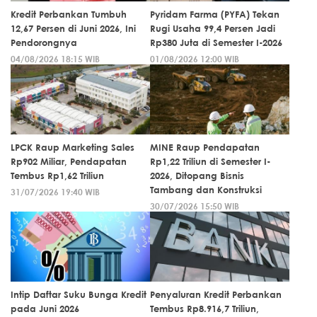
Kredit Perbankan Tumbuh
Pyridam Farma (PYFA) Tekan
12,67 Persen di Juni 2026, Ini
Rugi Usaha 99,4 Persen Jadi
Pendorongnya
Rp380 Juta di Semester I-2026
04/08/2026 18:15 WIB
01/08/2026 12:00 WIB
LPCK Raup Marketing Sales
MINE Raup Pendapatan
Rp902 Miliar, Pendapatan
Rp1,22 Triliun di Semester I-
Tembus Rp1,62 Triliun
2026, Ditopang Bisnis
Tambang dan Konstruksi
31/07/2026 19:40 WIB
30/07/2026 15:50 WIB
Intip Daftar Suku Bunga Kredit
Penyaluran Kredit Perbankan
pada Juni 2026
Tembus Rp8.916,7 Triliun,