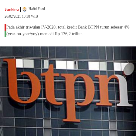
|
Banking
Hafid Fuad
26/02/2021 10:38 WIB
Pada akhir triwulan IV-2020, total kredit Bank BTPN turun sebesar 4%
(year-on-year/yoy) menjadi Rp 136,2 triliun.