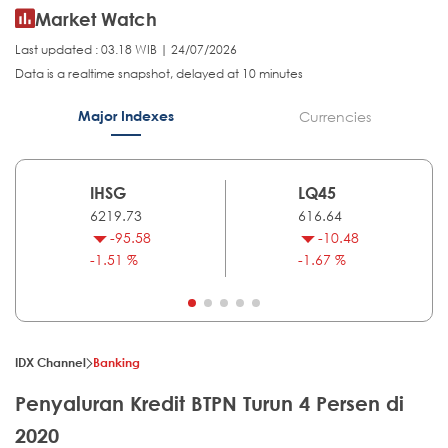
Market Watch
Last updated : 03.18 WIB | 24/07/2026
Data is a realtime snapshot, delayed at 10 minutes
Major Indexes
Currencies
IHSG
LQ45
6219.73
616.64
-95.58
-10.48
-1.51 %
-1.67 %
IDX Channel
Banking
Penyaluran Kredit BTPN Turun 4 Persen di
2020