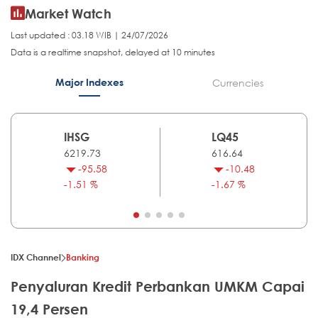
Market Watch
Last updated : 03.18 WIB | 24/07/2026
Data is a realtime snapshot, delayed at 10 minutes
Major Indexes
Currencies
IHSG
LQ45
6219.73
616.64
-95.58
-10.48
-1.51 %
-1.67 %
IDX Channel
Banking
Penyaluran Kredit Perbankan UMKM Capai
19,4 Persen