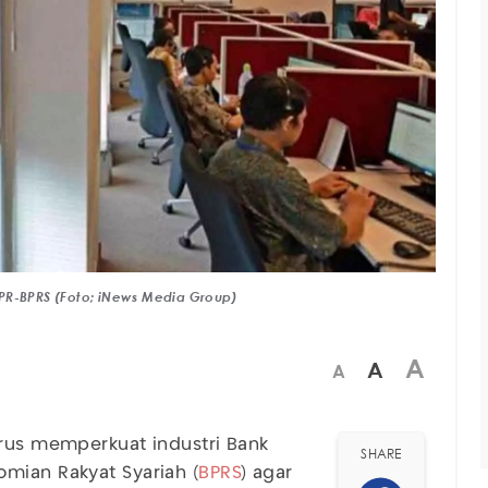
BPR-BPRS (Foto; iNews Media Group)
A
A
A
erus memperkuat industri Bank
SHARE
omian Rakyat Syariah (
BPRS
) agar