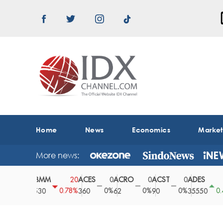
Home
News
Economics
Marke
More news:
ABMM
ACES
ACRO
ACST
ADES
A
0
20
0
0
0
150
0%
0.78%
0%
0%
0%
0.42%
2530
360
62
90
35550
1