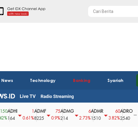
t News
Technology
Banking
Syariah
DHI
ADMF
ADMG
ADMR
ADRO
AE
1
75
6
60
0
0.61%
0.9%
2.73%
3.82%
0%
64
8225
214
1510
2540
43