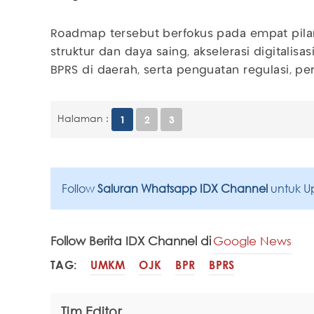
Roadmap tersebut berfokus pada empat pila
struktur dan daya saing, akselerasi digitalis
BPRS di daerah, serta penguatan regulasi, pe
Halaman :
1
2
3
Follow
Saluran Whatsapp IDX Channel
untuk U
Follow Berita IDX Channel di
Google News
TAG:
UMKM
OJK
BPR
BPRS
Tim Editor