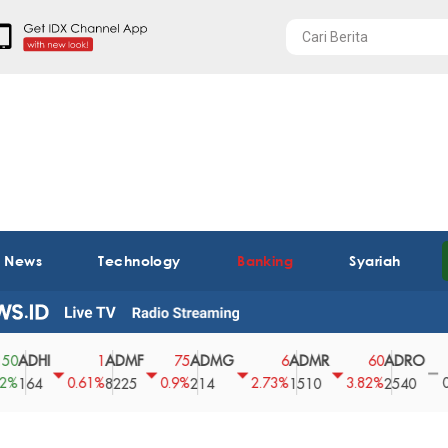
t News
Technology
Banking
Syariah
I
ADMF
ADMG
ADMR
ADRO
AEG
1
75
6
60
0
0.61%
0.9%
2.73%
3.82%
0%
8225
214
1510
2540
43