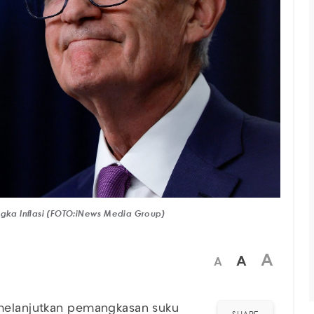
ka Inflasi (FOTO:iNews Media Group)
A
A
A
 melanjutkan pemangkasan suku