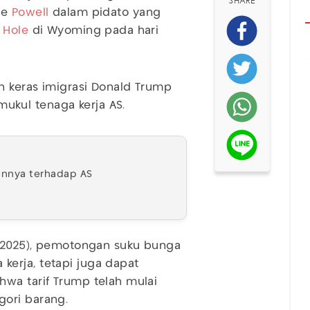
SHARE
me
Powell
dalam pidato yang
 Hole
di Wyoming pada hari
n keras imigrasi Donald Trump
kul tenaga kerja AS.
annya terhadap AS
8/2025), pemotongan suku bunga
erja, tetapi juga dapat
hwa tarif Trump telah mulai
ori barang.