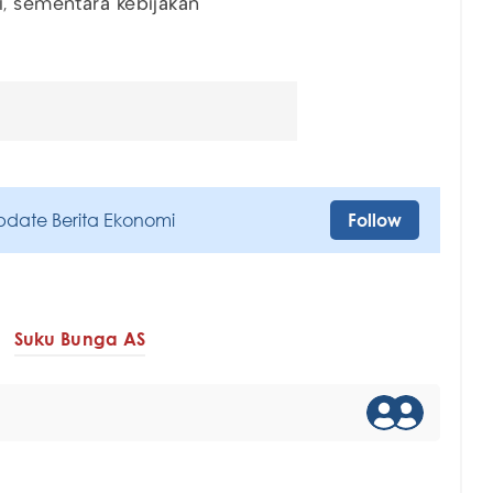
i, sementara kebijakan
pdate Berita Ekonomi
Follow
Suku Bunga AS