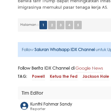
bahwa tarif Trump dapat meningkatkan inflas
imigrasinya memukul pasar tenaga kerja AS.
Halaman :
1
2
3
4
5
Follow
Saluran Whatsapp IDX Channel
untuk U
Follow Berita IDX Channel di
Google News
TAG:
Powell
Ketua the Fed
Jackson Hole
Tim Editor
Kunthi Fahmar Sandy
Reporter