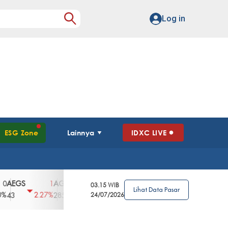
Log in
ESG Zone
Lainnya
IDXC LIVE
S
AGII
AGRO
AGRS
AHAP
AIMS
1
100
4
0
2
03.15 WIB
Lihat Data Pasar
2.27%
3.39%
2.63%
0%
2.04%
2850
148
24/07/2026
62
96
360