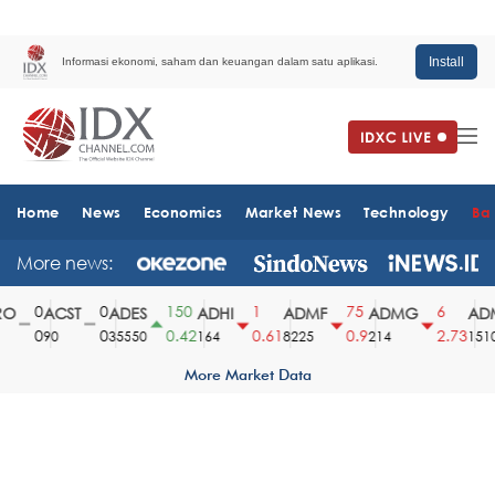
Install
Informasi ekonomi, saham dan keuangan dalam satu aplikasi.
Home
News
Economics
Market News
Technology
Ba
More news:
0
0
150
1
75
6
O
ACST
ADES
ADHI
ADMF
ADMG
ADM
0
0
0.42
0.61
0.9
2.73
90
35550
164
8225
214
1510
More Market Data