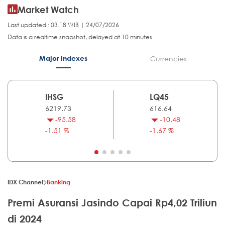
Market Watch
Last updated : 03.18 WIB | 24/07/2026
Data is a realtime snapshot, delayed at 10 minutes
Major Indexes
Currencies
IHSG
LQ45
6219.73
616.64
-95.58
-10.48
-1.51 %
-1.67 %
IDX Channel
Banking
Premi Asuransi Jasindo Capai Rp4,02 Triliun
di 2024