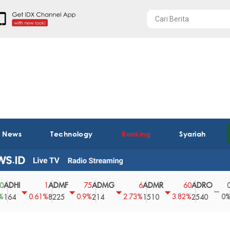
t News
Technology
Banking
Syariah
ADMF
ADMG
ADMR
ADRO
AEGS
1
75
6
60
0
0.61%
0.9%
2.73%
3.82%
0%
8225
214
1510
2540
43