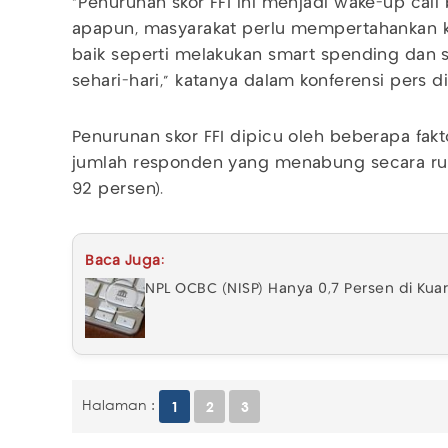
"Penurunan skor FFI ini menjadi wake-up call
apapun, masyarakat perlu mempertahankan k
baik seperti melakukan smart spending dan 
sehari-hari," katanya dalam konferensi pers di
Penurunan skor FFI dipicu oleh beberapa fakt
jumlah responden yang menabung secara rut
92 persen).
Baca Juga:
NPL OCBC (NISP) Hanya 0,7 Persen di Kuar
Halaman :
1
2
3