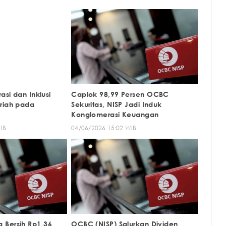
asi dan Inklusi
Caplok 98,99 Persen OCBC
riah pada
Sekuritas, NISP Jadi Induk
Konglomerasi Keuangan
IB
04/06/2026 15:02 WIB
 Bersih Rp1,36
OCBC (NISP) Salurkan Dividen