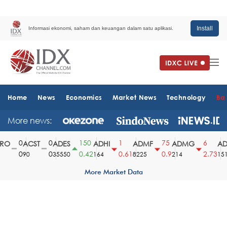
Install
Informasi ekonomi, saham dan keuangan dalam satu aplikasi.
Home
News
Economics
Market News
Technology
Ba
More news:
0
0
150
1
75
6
O
ACST
ADES
ADHI
ADMF
ADMG
ADM
0
0
0.42
0.61
0.9
2.73
90
35550
164
8225
214
1510
More Market Data