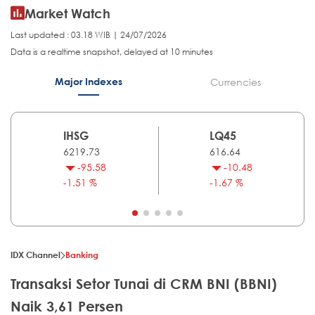
Market Watch
Last updated : 03.18 WIB | 24/07/2026
Data is a realtime snapshot, delayed at 10 minutes
Major Indexes
Currencies
IHSG
LQ45
6219.73
616.64
-95.58
-10.48
-1.51 %
-1.67 %
IDX Channel
Banking
Transaksi Setor Tunai di CRM BNI (BBNI)
Naik 3,61 Persen