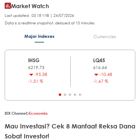
Market Watch
Last updated : 03.18 WIB | 24/07/2026
Data is a realtime snapshot, delayed at 10 minutes
Major Indexes
Currencies
IHSG
LQ45
6219.73
616.64
-95.58
-10.48
-1.51 %
-1.67 %
IDX Channel
Economia
Mau Investasi? Cek 8 Manfaat Reksa Dana
Sobat Investor!