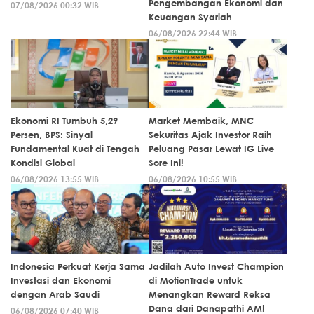
Pengembangan Ekonomi dan
07/08/2026 00:32 WIB
Keuangan Syariah
06/08/2026 22:44 WIB
Ekonomi RI Tumbuh 5,29
Market Membaik, MNC
Persen, BPS: Sinyal
Sekuritas Ajak Investor Raih
Fundamental Kuat di Tengah
Peluang Pasar Lewat IG Live
Kondisi Global
Sore Ini!
06/08/2026 13:55 WIB
06/08/2026 10:55 WIB
Indonesia Perkuat Kerja Sama
Jadilah Auto Invest Champion
Investasi dan Ekonomi
di MotionTrade untuk
dengan Arab Saudi
Menangkan Reward Reksa
Dana dari Danapathi AM!
06/08/2026 07:40 WIB