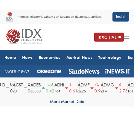
Install
Informasi ekonomi, saham dan keuangan dalam satu aplikasi.
Home
News
Economics
Market News
Technology
Ba
More news:
0
0
150
1
75
6
O
ACST
ADES
ADHI
ADMF
ADMG
ADM
0
0
0.42
0.61
0.9
2.73
90
35550
164
8225
214
1510
More Market Data