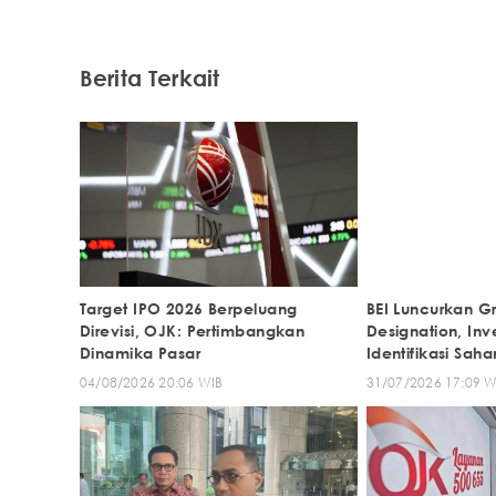
Berita Terkait
Target IPO 2026 Berpeluang
BEI Luncurkan G
Direvisi, OJK: Pertimbangkan
Designation, In
Dinamika Pasar
Identifikasi Sa
Lingkungan
04/08/2026 20:06 WIB
31/07/2026 17:09 W