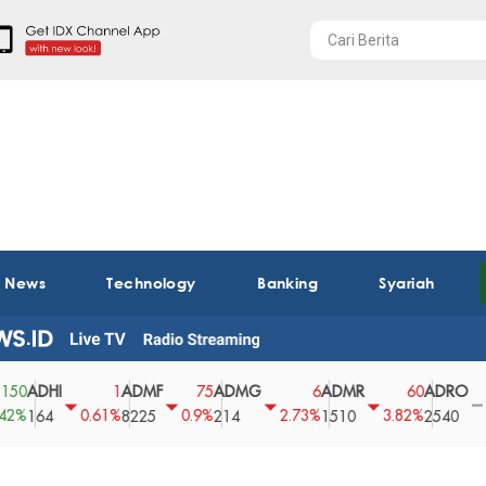
t News
Technology
Banking
Syariah
DHI
ADMF
ADMG
ADMR
ADRO
AE
1
75
6
60
0
0.61%
0.9%
2.73%
3.82%
0%
64
8225
214
1510
2540
43