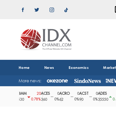
Home
News
Economics
Marke
More news:
ABMM
ACES
ACRO
ACST
ADES
A
0
20
0
0
0
150
0%
0.78%
0%
0%
0%
0.42%
2530
360
62
90
35550
1