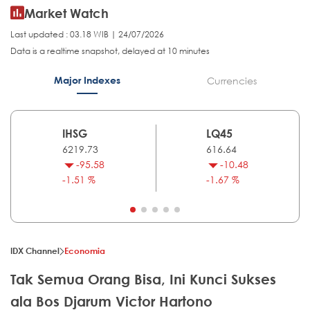
Market Watch
Last updated : 03.18 WIB | 24/07/2026
Data is a realtime snapshot, delayed at 10 minutes
Major Indexes
Currencies
IHSG
LQ45
6219.73
616.64
-95.58
-10.48
-1.51 %
-1.67 %
IDX Channel
Economia
Tak Semua Orang Bisa, Ini Kunci Sukses
ala Bos Djarum Victor Hartono