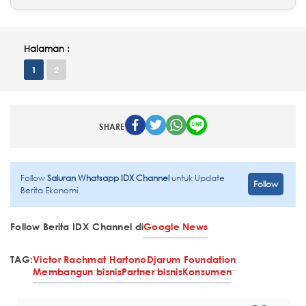
Halaman :
1
2
SHARE
Follow
Saluran Whatsapp IDX Channel
untuk Update
Follow
Berita Ekonomi
Follow Berita IDX Channel di
Google News
TAG:
Victor Rachmat Hartono
Djarum Foundation
Membangun bisnis
Partner bisnis
Konsumen