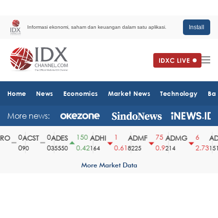
Install
Informasi ekonomi, saham dan keuangan dalam satu aplikasi.
Home
News
Economics
Market News
Technology
Ba
More news:
0
0
150
1
75
6
O
ACST
ADES
ADHI
ADMF
ADMG
ADM
0
0
0.42
0.61
0.9
2.73
90
35550
164
8225
214
1510
More Market Data