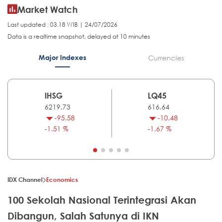
Market Watch
Last updated : 03.18 WIB | 24/07/2026
Data is a realtime snapshot, delayed at 10 minutes
Major Indexes
Currencies
IHSG
LQ45
6219.73
616.64
-95.58
-10.48
-1.51 %
-1.67 %
IDX Channel
Economics
100 Sekolah Nasional Terintegrasi Akan
Dibangun, Salah Satunya di IKN