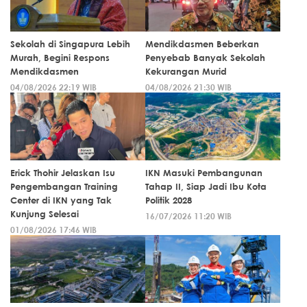
Sekolah di Singapura Lebih
Mendikdasmen Beberkan
Murah, Begini Respons
Penyebab Banyak Sekolah
Mendikdasmen
Kekurangan Murid
04/08/2026 22:19 WIB
04/08/2026 21:30 WIB
Erick Thohir Jelaskan Isu
IKN Masuki Pembangunan
Pengembangan Training
Tahap II, Siap Jadi Ibu Kota
Center di IKN yang Tak
Politik 2028
Kunjung Selesai
16/07/2026 11:20 WIB
01/08/2026 17:46 WIB