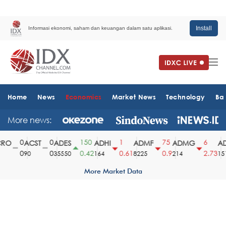
Install
Informasi ekonomi, saham dan keuangan dalam satu aplikasi.
Home
News
Economics
Market News
Technology
Ba
More news:
0
0
150
1
75
6
O
ACST
ADES
ADHI
ADMF
ADMG
AD
0
0
0.42
0.61
0.9
2.73
90
35550
164
8225
214
1510
More Market Data