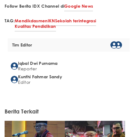
Follow Berita IDX Channel di
Google News
TAG:
Mendikdasmen
IKN
Sekolah terintegrasi
Kualitas Pendidikan
Tim Editor
Iqbal Dwi Purnama
Reporter
Kunthi Fahmar Sandy
Editor
Berita Terkait