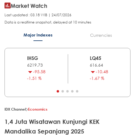
Market Watch
Last updated : 03.18 WIB | 24/07/2026
Data is a realtime snapshot, delayed at 10 minutes
Major Indexes
Currencies
IHSG
LQ45
6219.73
616.64
-95.58
-10.48
-1.51 %
-1.67 %
IDX Channel
Economics
1,4 Juta Wisatawan Kunjungi KEK
Mandalika Sepanjang 2025