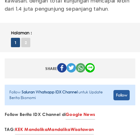
kawasan, dengan total kunjungan mencapai lebih
dari 1,4 juta pengunjung sepanjang tahun.
Halaman :
1
2
SHARE
Follow
Saluran Whatsapp IDX Channel
untuk Update
Follow
Berita Ekonomi
Follow Berita IDX Channel di
Google News
TAG:
KEK Mandalika
Mandalika
Wisatawan