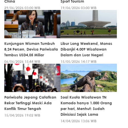
China
Sport Tourism
29/06/2026 03:00 WIB
19/06/2026 03:00 WIB
Kunjungan Wisman Tumbuh
Libur Long Weekend, Monas
8,24 Persen, Devisa Pariwisata
Dibanjiri 4.009 Wisatawan
Tembus USD4,05 Miliar
Dalam dan Luar Negeri
06/06/2026 15:44 WIB
15/05/2026 14:17 WIB
Pariwisata Jepang Catatkan
Soal Kuota Wisatawan TN
Rekor Tertinggi Meski Ada
Komodo hanya 1.000 Orang
Konflik Timur Tengah
per hari, Menhut: Sudah
Diinisiasi Sejak Lama
15/04/2026 19:02 WIB
14/04/2026 13:06 WIB