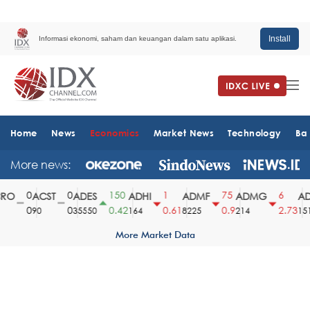
Install
Informasi ekonomi, saham dan keuangan dalam satu aplikasi.
Home
News
Economics
Market News
Technology
Ba
More news:
0
0
150
1
75
6
O
ACST
ADES
ADHI
ADMF
ADMG
AD
0
0
0.42
0.61
0.9
2.73
90
35550
164
8225
214
1510
More Market Data