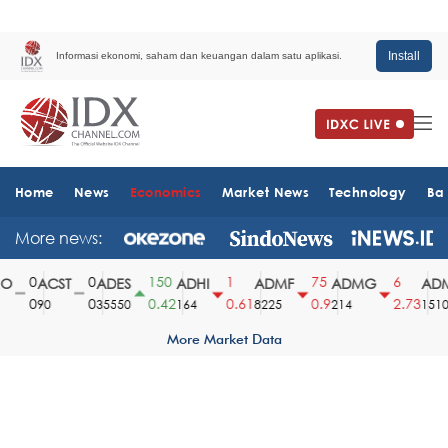
Install
Informasi ekonomi, saham dan keuangan dalam satu aplikasi.
Home
News
Economics
Market News
Technology
Ba
More news:
0
0
150
1
75
6
ACST
ADES
ADHI
ADMF
ADMG
ADM
0
0
0.42
0.61
0.9
2.73
90
35550
164
8225
214
1510
More Market Data