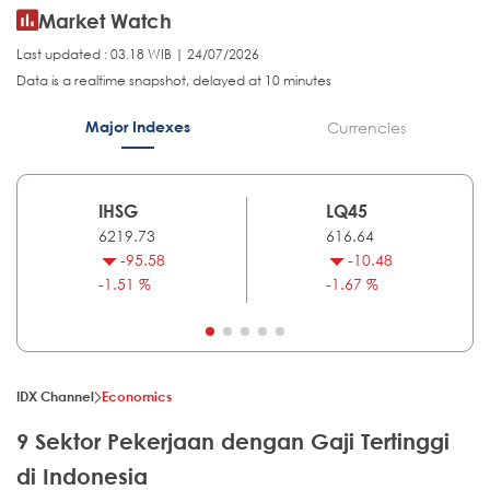
Market Watch
Last updated : 03.18 WIB | 24/07/2026
Data is a realtime snapshot, delayed at 10 minutes
Major Indexes
Currencies
IHSG
LQ45
6219.73
616.64
-95.58
-10.48
-1.51 %
-1.67 %
IDX Channel
Economics
9 Sektor Pekerjaan dengan Gaji Tertinggi
di Indonesia