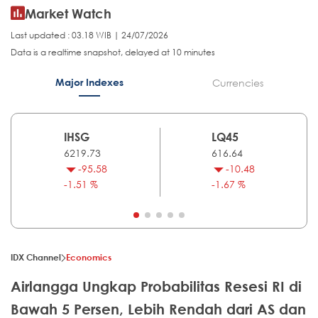
Market Watch
Last updated : 03.18 WIB | 24/07/2026
Data is a realtime snapshot, delayed at 10 minutes
Major Indexes
Currencies
IHSG
LQ45
6219.73
616.64
-95.58
-10.48
-1.51 %
-1.67 %
IDX Channel
Economics
Airlangga Ungkap Probabilitas Resesi RI di
Bawah 5 Persen, Lebih Rendah dari AS dan