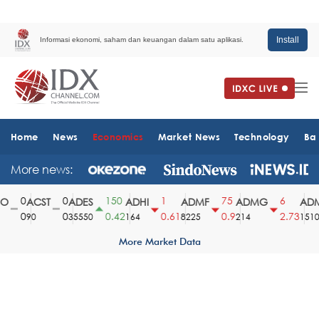
Install
Informasi ekonomi, saham dan keuangan dalam satu aplikasi.
Home
News
Economics
Market News
Technology
Ba
More news:
0
0
150
1
75
6
ACST
ADES
ADHI
ADMF
ADMG
ADM
0
0
0.42
0.61
0.9
2.73
90
35550
164
8225
214
1510
More Market Data