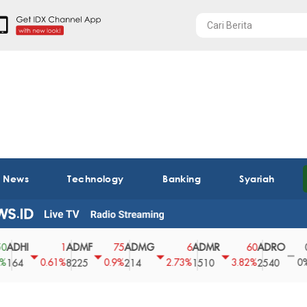
t News
Technology
Banking
Syariah
ADMF
ADMG
ADMR
ADRO
AEGS
1
75
6
60
0
0.61%
0.9%
2.73%
3.82%
0%
8225
214
1510
2540
43