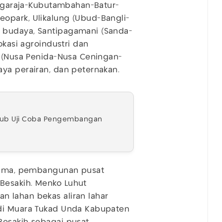
Singaraja-Kubutambahan-Batur-
opark, Ulikalung (Ubud-Bangli-
 budaya, Santipagamani (Sanda-
okasi agroindustri dan
a (Nusa Penida-Nusa Ceningan-
ya perairan, dan peternakan.
nhub Uji Coba Pengembangan
rtama, pembangunan pusat
Besakih. Menko Luhut
 lahan bekas aliran lahar
 di Muara Tukad Unda Kabupaten