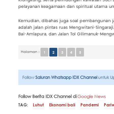
Klungkung, serta pelindungan Kawasan Suci 
pelayanan keagamaan dan spiritual utama um
Kemudian, dibahas juga soal pembangunan j
adalah jalan pintas ruas Mengwitani-Singara
Bai-Amlapura, dan Jalan Tol Gilimanuk-Mengw
Halaman :
1
2
3
4
5
Follow
Saluran Whatsapp IDX Channel
untuk U
Follow Berita IDX Channel di
Google News
TAG:
Luhut
Ekonomi bali
Pandemi
Pari