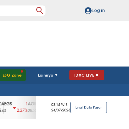
Log in
ESG Zone
Lainnya
IDXC LIVE
AGII
AGRO
AGRS
AHAP
AIMS
1
100
4
0
2
03.15 WIB
Lihat Data Pasar
2.27%
3.39%
2.63%
0%
2.04%
2850
148
24/07/2026
62
96
360