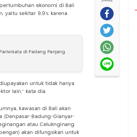
SHARE
 pertumbuhan ekonomi di Bali
 yaitu sekitar 9,9% karena
ariwisata di Padang Panjang
diupayakan untuk tidak hanya
tor lain," kata dia.
lumnya, kawasan di Bali akan
ta (Denpasar-Badung-Gianyar-
Ceginangan atau Celuknginang
engan) akan difungsikan untuk