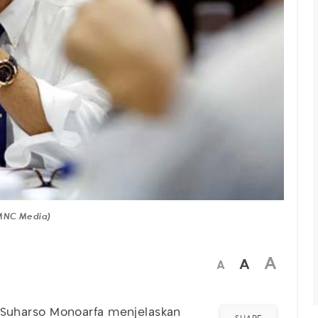
 MNC Media)
A
A
A
Suharso Monoarfa menjelaskan