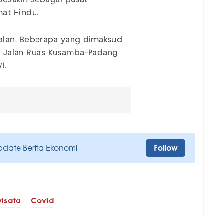
Besakih sebagai pusat
at Hindu.
alan. Beberapa yang dimaksud
ji, Jalan Ruas Kusamba-Padang
i.
pdate Berita Ekonomi
Follow
wisata
Covid