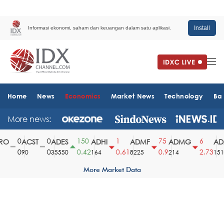
Install
Informasi ekonomi, saham dan keuangan dalam satu aplikasi.
Home
News
Economics
Market News
Technology
Ba
More news:
0
0
150
1
75
6
O
ACST
ADES
ADHI
ADMF
ADMG
ADM
0
0
0.42
0.61
0.9
2.73
90
35550
164
8225
214
1510
More Market Data