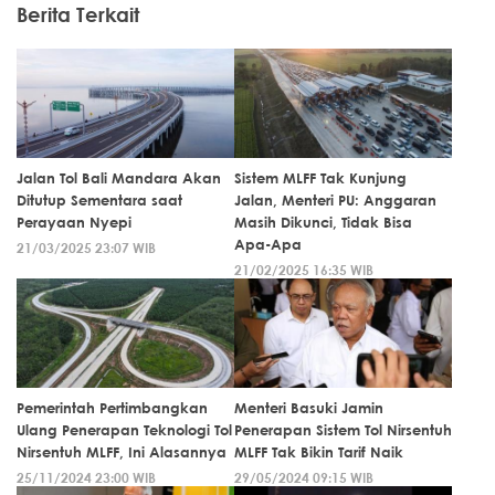
Berita Terkait
Jalan Tol Bali Mandara Akan
Sistem MLFF Tak Kunjung
Ditutup Sementara saat
Jalan, Menteri PU: Anggaran
Perayaan Nyepi
Masih Dikunci, Tidak Bisa
Apa-Apa
21/03/2025 23:07 WIB
21/02/2025 16:35 WIB
Pemerintah Pertimbangkan
Menteri Basuki Jamin
Ulang Penerapan Teknologi Tol
Penerapan Sistem Tol Nirsentuh
Nirsentuh MLFF, Ini Alasannya
MLFF Tak Bikin Tarif Naik
25/11/2024 23:00 WIB
29/05/2024 09:15 WIB