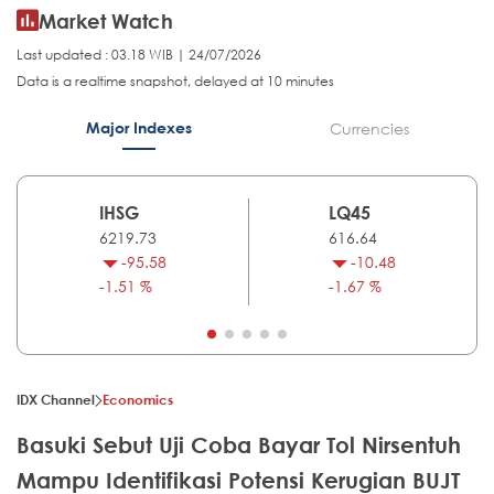
Market Watch
Last updated : 03.18 WIB | 24/07/2026
Data is a realtime snapshot, delayed at 10 minutes
Major Indexes
Currencies
IHSG
LQ45
6219.73
616.64
-95.58
-10.48
-1.51 %
-1.67 %
IDX Channel
Economics
Basuki Sebut Uji Coba Bayar Tol Nirsentuh
Mampu Identifikasi Potensi Kerugian BUJT