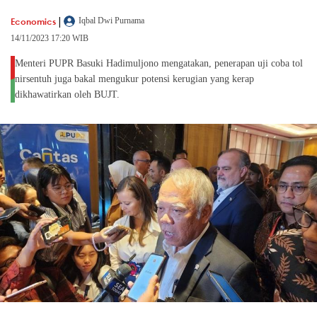
|
Economics
Iqbal Dwi Purnama
14/11/2023 17:20 WIB
Menteri PUPR Basuki Hadimuljono mengatakan, penerapan uji coba tol
nirsentuh juga bakal mengukur potensi kerugian yang kerap
dikhawatirkan oleh BUJT.