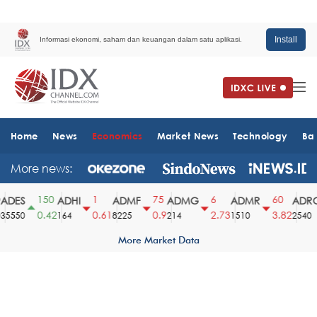
Install
Informasi ekonomi, saham dan keuangan dalam satu aplikasi.
Home
News
Economics
Market News
Technology
Ba
More news:
150
1
75
6
60
DES
ADHI
ADMF
ADMG
ADMR
ADRO
0.42
0.61
0.9
2.73
3.82
5550
164
8225
214
1510
2540
More Market Data