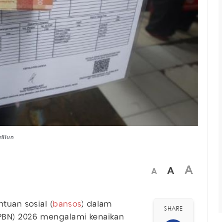
iliun
A
A
A
tuan sosial (
bansos
) dalam
SHARE
PBN) 2026 mengalami kenaikan