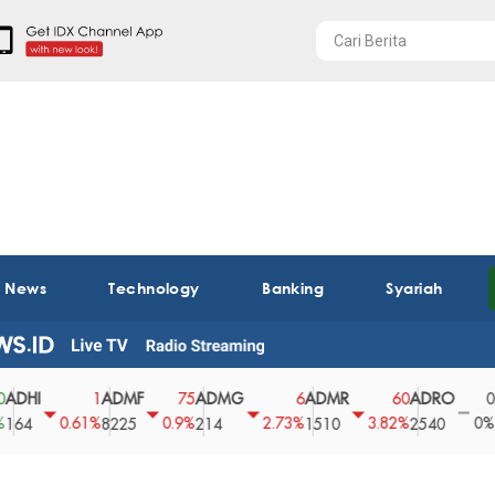
t News
Technology
Banking
Syariah
ADMF
ADMG
ADMR
ADRO
AEGS
1
75
6
60
0
0.61%
0.9%
2.73%
3.82%
0%
8225
214
1510
2540
43