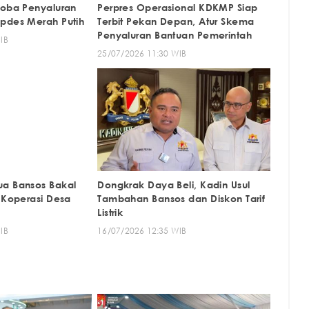
Coba Penyaluran
Perpres Operasional KDKMP Siap
pdes Merah Putih
Terbit Pekan Depan, Atur Skema
Penyaluran Bantuan Pemerintah
IB
25/07/2026 11:30 WIB
ua Bansos Bakal
Dongkrak Daya Beli, Kadin Usul
i Koperasi Desa
Tambahan Bansos dan Diskon Tarif
Listrik
IB
16/07/2026 12:35 WIB