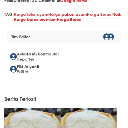
Follow Berita IDX Channel di
Google News
TAG:
Harga telur ayam
Harga pakan ayam
Harga Beras Naik
Harga beras premium
Harga Beras
Tim Editor
Avirista M/Kontributor
Reporter
Fiki Ariyanti
Editor
Berita Terkait