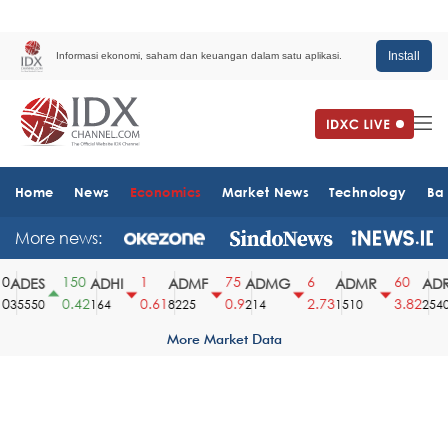
Install
Informasi ekonomi, saham dan keuangan dalam satu aplikasi.
Home
News
Economics
Market News
Technology
Ba
More news:
150
1
75
6
60
ADES
ADHI
ADMF
ADMG
ADMR
ADR
0.42
0.61
0.9
2.73
3.82
35550
164
8225
214
1510
2540
More Market Data