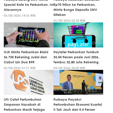
Special Rate ke Perbankan, Ini
Rp70 Triliun ke Perbankan,
Alasannya
Minta Bunga Deposito SMV
Ditekan
06/08/2026 14:36 WIB
06/08/2026 02:38 WIB
OJK Minta Perbankan Blokir
Paylater Perbankan Tumbuh
36.735 Rekening Judol dan
33,54 Persen pada Juni 2026,
Cabut Izin Dua BPR
Tembus 32,80 Juta Rekening
05/08/2026 01:31 WIB
04/08/2026 20:00 WIB
LPS Catat Pertumbuhan
Purbaya Proyeksi
Simpanan Nasabah di
Pertumbuhan Ekonomi Kuartal
Perbankan Masih Terjaga
II Tak Jauh dari 5,4 Persen