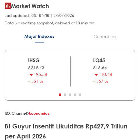
Market Watch
Last updated : 03.18 WIB | 24/07/2026
Data is a realtime snapshot, delayed at 10 minutes
Major Indexes
Currencies
IHSG
LQ45
6219.73
616.64
-95.58
-10.48
-1.51 %
-1.67 %
IDX Channel
Economics
BI Guyur Insentif Likuiditas Rp427,9 Triliun
per April 2026