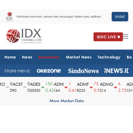
Install
Informasi ekonomi, saham dan keuangan dalam satu aplikasi.
Home
News
Economics
Market News
Technology
Ba
More news:
0
0
150
1
75
6
O
ACST
ADES
ADHI
ADMF
ADMG
ADM
0
0
0.42
0.61
0.9
2.73
90
35550
164
8225
214
1510
More Market Data