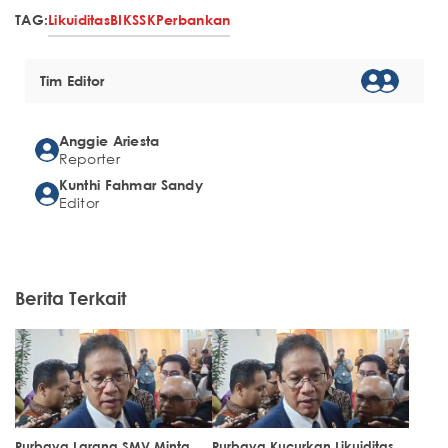
TAG:
Likuiditas
BI
KSSK
Perbankan
Tim Editor
Anggie Ariesta
Reporter
Kunthi Fahmar Sandy
Editor
Berita Terkait
Purbaya Larang SMV Minta
Purbaya Kucurkan Likuiditas