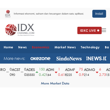
Install
Informasi ekonomi, saham dan keuangan dalam satu aplikasi.
Home
News
Economics
Market News
Technology
Ba
More news:
0
0
150
1
75
6
RO
ACST
ADES
ADHI
ADMF
ADMG
AD
0
0
0.42
0.61
0.9
2.73
90
35550
164
8225
214
151
More Market Data