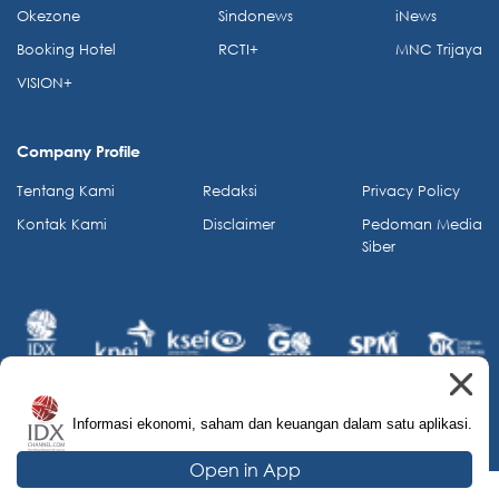
Okezone
Sindonews
iNews
Booking Hotel
RCTI+
MNC Trijaya
VISION+
Company Profile
Tentang Kami
Redaksi
Privacy Policy
Kontak Kami
Disclaimer
Pedoman Media
Siber
Informasi ekonomi, saham dan keuangan dalam satu aplikasi.
© 2026 IDX Channel. All Rights Reserved.
Open in App