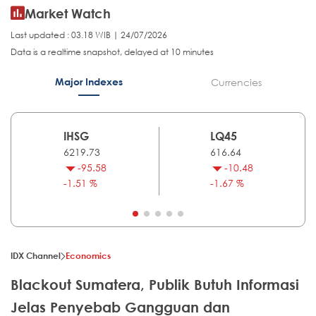
Market Watch
Last updated : 03.18 WIB | 24/07/2026
Data is a realtime snapshot, delayed at 10 minutes
Major Indexes
Currencies
IHSG
LQ45
6219.73
616.64
-95.58
-10.48
-1.51 %
-1.67 %
IDX Channel
Economics
Blackout Sumatera, Publik Butuh Informasi
Jelas Penyebab Gangguan dan