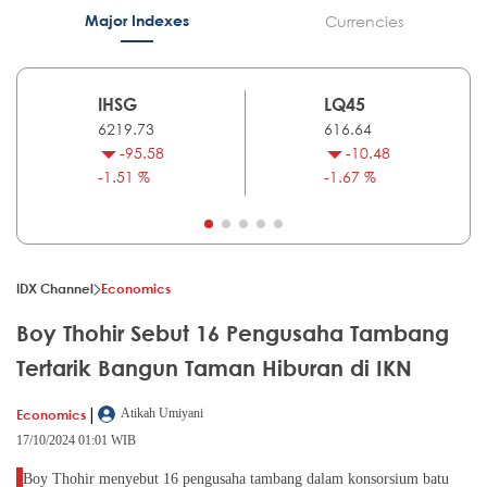
Major Indexes
Currencies
IHSG
LQ45
6219.73
616.64
-95.58
-10.48
-1.51 %
-1.67 %
IDX Channel
Economics
Boy Thohir Sebut 16 Pengusaha Tambang
Tertarik Bangun Taman Hiburan di IKN
|
Economics
Atikah Umiyani
17/10/2024 01:01 WIB
Boy Thohir menyebut 16 pengusaha tambang dalam konsorsium batu