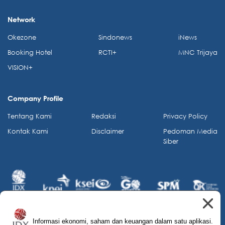
Network
Okezone
Sindonews
iNews
Booking Hotel
RCTI+
MNC Trijaya
VISION+
Company Profile
Tentang Kami
Redaksi
Privacy Policy
Kontak Kami
Disclaimer
Pedoman Media
Siber
Informasi ekonomi, saham dan keuangan dalam satu aplikasi.
© 2026 IDX Channel. All Rights Reserved.