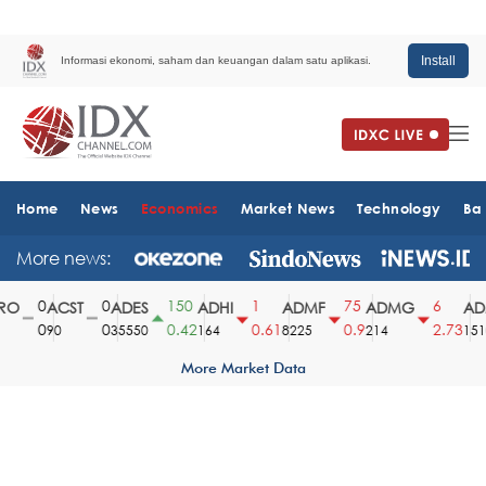
Install
Informasi ekonomi, saham dan keuangan dalam satu aplikasi.
Home
News
Economics
Market News
Technology
Ba
More news:
0
0
150
1
75
6
O
ACST
ADES
ADHI
ADMF
ADMG
ADM
0
0
0.42
0.61
0.9
2.73
90
35550
164
8225
214
1510
More Market Data