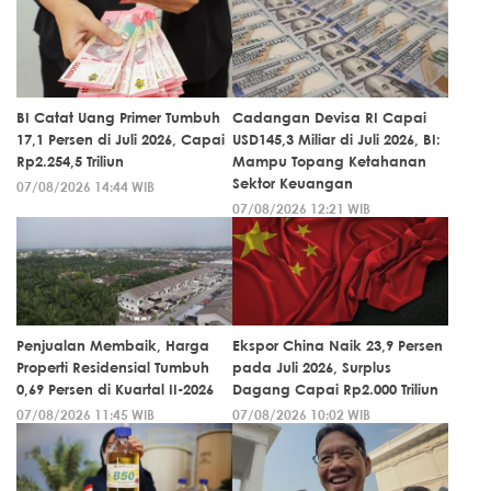
BI Catat Uang Primer Tumbuh
Cadangan Devisa RI Capai
17,1 Persen di Juli 2026, Capai
USD145,3 Miliar di Juli 2026, BI:
Rp2.254,5 Triliun
Mampu Topang Ketahanan
Sektor Keuangan
07/08/2026 14:44 WIB
07/08/2026 12:21 WIB
Penjualan Membaik, Harga
Ekspor China Naik 23,9 Persen
Properti Residensial Tumbuh
pada Juli 2026, Surplus
0,69 Persen di Kuartal II-2026
Dagang Capai Rp2.000 Triliun
07/08/2026 11:45 WIB
07/08/2026 10:02 WIB