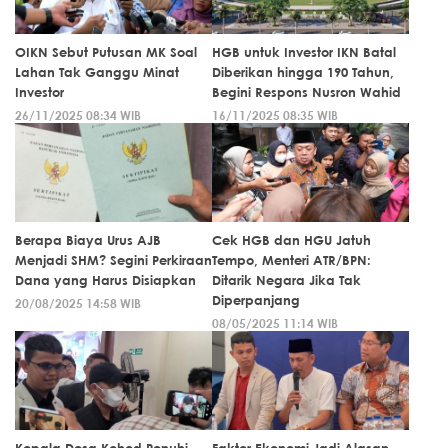
OIKN Sebut Putusan MK Soal
HGB untuk Investor IKN Batal
Lahan Tak Ganggu Minat
Diberikan hingga 190 Tahun,
Investor
Begini Respons Nusron Wahid
26/11/2025 08:34 WIB
16/11/2025 08:35 WIB
Berapa Biaya Urus AJB
Cek HGB dan HGU Jatuh
Menjadi SHM? Segini Perkiraan
Tempo, Menteri ATR/BPN:
Dana yang Harus Disiapkan
Ditarik Negara Jika Tak
Diperpanjang
20/08/2025 14:58 WIB
08/05/2025 11:14 WIB