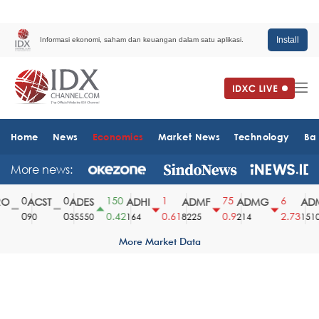
Install
Informasi ekonomi, saham dan keuangan dalam satu aplikasi.
Home
News
Economics
Market News
Technology
Ba
More news:
0
0
150
1
75
6
ACST
ADES
ADHI
ADMF
ADMG
ADMR
0
0
0.42
0.61
0.9
2.73
90
35550
164
8225
214
1510
More Market Data