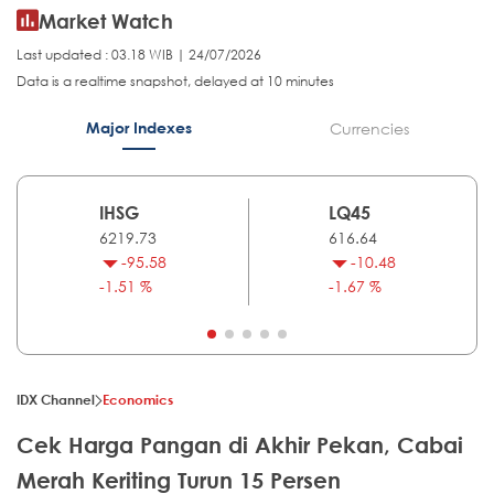
Market Watch
Last updated : 03.18 WIB | 24/07/2026
Data is a realtime snapshot, delayed at 10 minutes
Major Indexes
Currencies
IHSG
LQ45
6219.73
616.64
-95.58
-10.48
-1.51 %
-1.67 %
IDX Channel
Economics
Cek Harga Pangan di Akhir Pekan, Cabai
Merah Keriting Turun 15 Persen