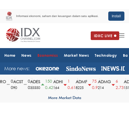
Install
Informasi ekonomi, saham dan keuangan dalam satu aplikasi.
Home
News
Economics
Market News
Technology
Ba
More news:
0
0
150
1
75
6
O
ACST
ADES
ADHI
ADMF
ADMG
ADM
0
0
0.42
0.61
0.9
2.73
90
35550
164
8225
214
1510
More Market Data