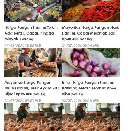
Harga Pangan Hari Ini Turun,
Mayoritas Harga Pangan Naik
Ada Beras, Cabai, hingga
Hari Ini, Cabai Melonjak Jadi
Minyak Goreng
Rp48.400 per Kg
03/08/2026 10:05 WIB
31/07/2026 09:04 WIB
Mayoritas Harga Pangan
Intip Harga Pangan Hari Ini,
Turun Hari Ini, Telur Ayam Ras
Bawang Merah Tembus Rp66
Dijual Rp25.000 per Kg
Ribu per Kg
28/07/2026 09:01 WIB
23/07/2026 09:38 WIB