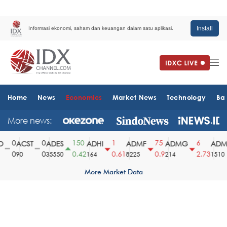
Install
Informasi ekonomi, saham dan keuangan dalam satu aplikasi.
Home
News
Economics
Market News
Technology
Ba
More news:
0
0
150
1
75
6
ACST
ADES
ADHI
ADMF
ADMG
ADMR
0
0
0.42
0.61
0.9
2.73
90
35550
164
8225
214
1510
More Market Data