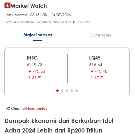
Market Watch
Last updated : 03.18 WIB | 24/07/2026
Data is a realtime snapshot, delayed at 10 minutes
Major Indexes
Currencies
IHSG
LQ45
6219.73
616.64
-95.58
-10.48
-1.51 %
-1.67 %
IDX Channel
Economics
Dampak Ekonomi dari Berkurban Idul
Adha 2024 Lebih dari Rp200 Triliun