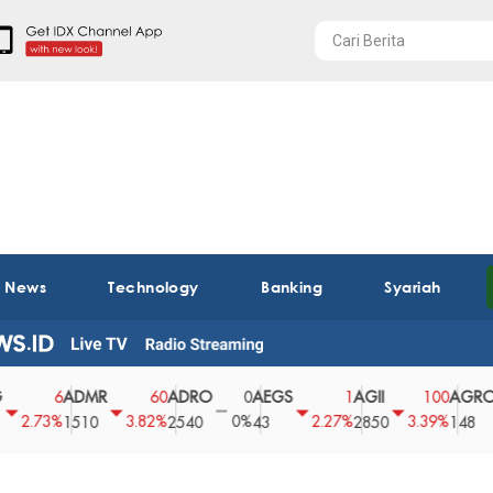
t News
Technology
Banking
Syariah
ADMR
ADRO
AEGS
AGII
AGRO
6
60
0
1
100
73%
3.82%
0%
2.27%
3.39%
2.
1510
2540
43
2850
148