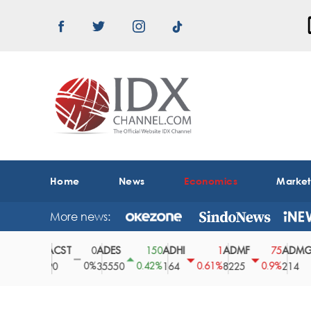
Home
News
Economics
Marke
More news:
ACST
ADES
ADHI
ADMF
ADMG
0
0
150
1
75
0%
0%
0.42%
0.61%
0.9%
2.
90
35550
164
8225
214