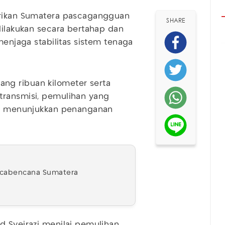
trikan Sumatera pascagangguan
SHARE
dilakukan secara bertahap dan
menjaga stabilitas sistem tenaga
ng ribuan kilometer serta
transmisi, pemulihan yang
lai menunjukkan penanganan
Pascabencana Sumatera
d Syeirazi menilai pemulihan