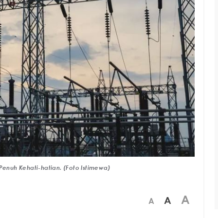
Penuh Kehati-hatian. (Foto Istimewa)
A
A
A