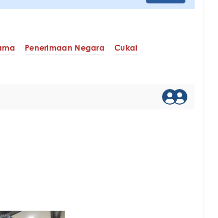
tama
Penerimaan Negara
Cukai