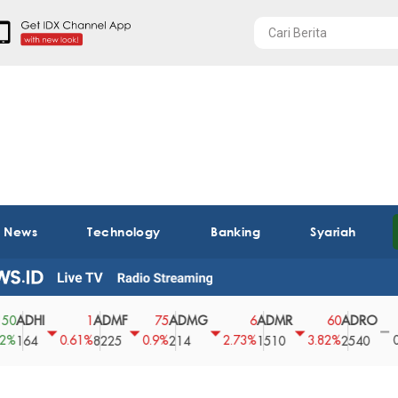
t News
Technology
Banking
Syariah
HI
ADMF
ADMG
ADMR
ADRO
AE
1
75
6
60
0
0.61%
0.9%
2.73%
3.82%
0%
4
8225
214
1510
2540
43