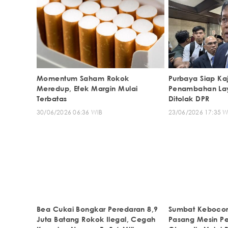
Momentum Saham Rokok
Purbaya Siap Ka
Meredup, Efek Margin Mulai
Penambahan Lay
Terbatas
Ditolak DPR
30/06/2026 06:36 WIB
23/06/2026 17:35 W
Bea Cukai Bongkar Peredaran 8,9
Sumbat Kebocor
Juta Batang Rokok Ilegal, Cegah
Pasang Mesin P