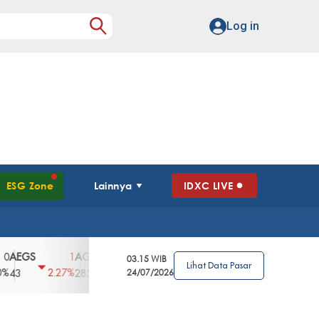
Log in
ESG Zone
Lainnya
IDXC LIVE
GS
AGII
AGRO
AGRS
AHAP
AIM
1
100
4
0
2
03.15 WIB
Lihat Data Pasar
2.27%
3.39%
2.63%
0%
2.04%
2850
148
24/07/2026
62
96
360