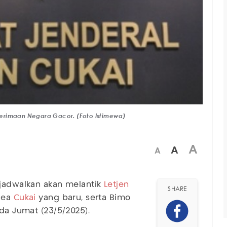
enerimaan Negara Gacor. (Foto Istimewa)
A
A
A
ijadwalkan akan melantik
Letjen
SHARE
Bea
Cukai
yang baru, serta Bimo
ada Jumat (23/5/2025).