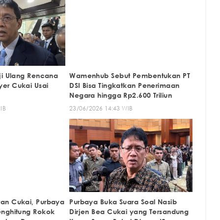
ji Ulang Rencana
Wamenhub Sebut Pembentukan PT
er Cukai Usai
DSI Bisa Tingkatkan Penerimaan
Negara hingga Rp2.600 Triliun
IB
23/06/2026 14:43 WIB
an Cukai, Purbaya
Purbaya Buka Suara Soal Nasib
enghitung Rokok
Dirjen Bea Cukai yang Tersandung