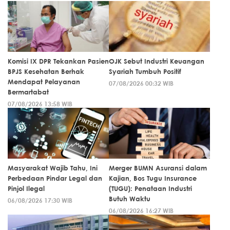
Komisi IX DPR Tekankan Pasien
OJK Sebut Industri Keuangan
BPJS Kesehatan Berhak
Syariah Tumbuh Positif
Mendapat Pelayanan
07/08/2026 00:32 WIB
Bermartabat
07/08/2026 13:58 WIB
Masyarakat Wajib Tahu, Ini
Merger BUMN Asuransi dalam
Perbedaan Pindar Legal dan
Kajian, Bos Tugu Insurance
Pinjol Ilegal
(TUGU): Penataan Industri
Butuh Waktu
06/08/2026 17:30 WIB
06/08/2026 16:27 WIB