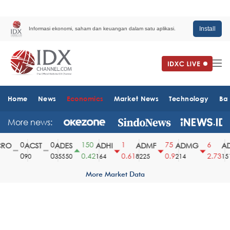
Install
Informasi ekonomi, saham dan keuangan dalam satu aplikasi.
Home
News
Economics
Market News
Technology
Ba
More news:
0
0
150
1
75
6
O
ACST
ADES
ADHI
ADMF
ADMG
AD
0
0
0.42
0.61
0.9
2.73
90
35550
164
8225
214
1510
More Market Data