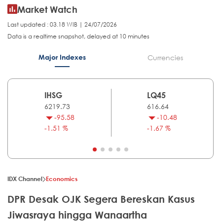
Market Watch
Last updated : 03.18 WIB | 24/07/2026
Data is a realtime snapshot, delayed at 10 minutes
Major Indexes
Currencies
IHSG
LQ45
6219.73
616.64
-95.58
-10.48
-1.51 %
-1.67 %
IDX Channel
Economics
DPR Desak OJK Segera Bereskan Kasus
Jiwasraya hingga Wanaartha