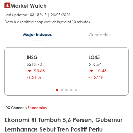
Market Watch
Last updated : 03.18 WIB | 24/07/2026
Data is a realtime snapshot, delayed at 10 minutes
Major Indexes
Currencies
IHSG
LQ45
6219.73
616.64
-95.58
-10.48
-1.51 %
-1.67 %
IDX Channel
Economics
Ekonomi RI Tumbuh 5,6 Persen, Gubernur
Lemhannas Sebut Tren Positif Perlu