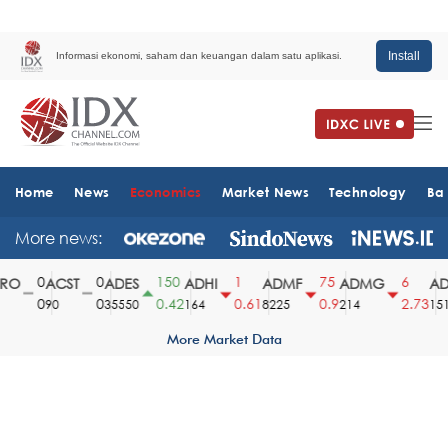
Install
Informasi ekonomi, saham dan keuangan dalam satu aplikasi.
Home
News
Economics
Market News
Technology
Ba
More news:
0
0
150
1
75
6
O
ACST
ADES
ADHI
ADMF
ADMG
ADM
0
0
0.42
0.61
0.9
2.73
90
35550
164
8225
214
1510
More Market Data