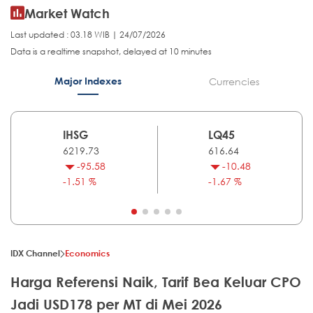
Market Watch
Last updated : 03.18 WIB | 24/07/2026
Data is a realtime snapshot, delayed at 10 minutes
Major Indexes
Currencies
IHSG
LQ45
6219.73
616.64
-95.58
-10.48
-1.51 %
-1.67 %
IDX Channel
Economics
Harga Referensi Naik, Tarif Bea Keluar CPO
Jadi USD178 per MT di Mei 2026