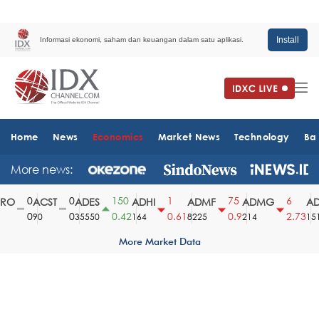
Install
Informasi ekonomi, saham dan keuangan dalam satu aplikasi.
Home
News
Economics
Market News
Technology
Ba
More news:
0
0
150
1
75
6
O
ACST
ADES
ADHI
ADMF
ADMG
AD
0
0
0.42
0.61
0.9
2.73
90
35550
164
8225
214
1510
More Market Data