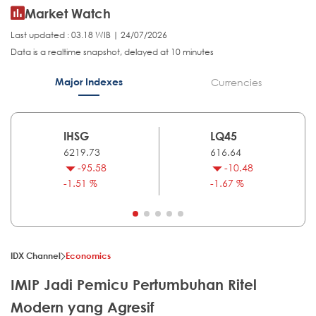
Market Watch
Last updated : 03.18 WIB | 24/07/2026
Data is a realtime snapshot, delayed at 10 minutes
Major Indexes
Currencies
IHSG
LQ45
6219.73
616.64
-95.58
-10.48
-1.51 %
-1.67 %
IDX Channel
Economics
IMIP Jadi Pemicu Pertumbuhan Ritel
Modern yang Agresif