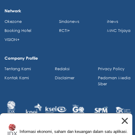
Network
Okezone
Sindonews
iNews
Booking Hotel
RCTI+
MNC Trijaya
VISION+
Company Profile
Tentang Kami
Redaksi
Privacy Policy
Kontak Kami
Disclaimer
Pedoman Media
Siber
Informasi ekonomi, saham dan keuangan dalam satu aplikasi.
© 2026 IDX Channel. All Rights Reserved.