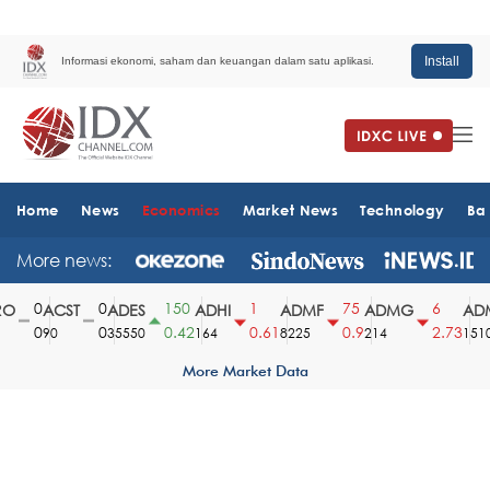
Install
Informasi ekonomi, saham dan keuangan dalam satu aplikasi.
Home
News
Economics
Market News
Technology
Ba
More news:
0
0
150
1
75
6
O
ACST
ADES
ADHI
ADMF
ADMG
ADM
0
0
0.42
0.61
0.9
2.73
90
35550
164
8225
214
1510
More Market Data